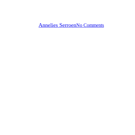
Kasper
By
Annelies Serroen
No Comments