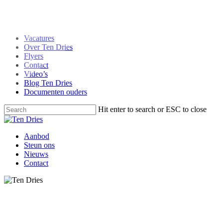
Skip
facebook
to
instagram
main
Vacatures
content
Over Ten Dries
Flyers
Contact
Video’s
Blog Ten Dries
Documenten ouders
Hit enter to search or ESC to close
Close
Search
Menu
Aanbod
Steun ons
Nieuws
Contact
Klas Marleen/Annelies 2425
Klas
Wandeling met googlemapper