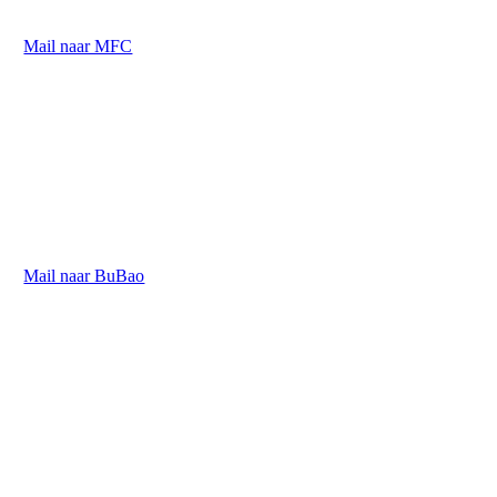
ond. nr: 0410.571.207
Mail naar MFC
BuBaO Ten Dries
Dennendreef 62, 9850 Deinze
T 09 371 60 66
ond.nr. 0423.572.076
Mail naar BuBao
BuSO Ten Dries
Dennendreef 60, 9850 Deinze
T 09 371 60 66
ond.nr. 0423.572.076