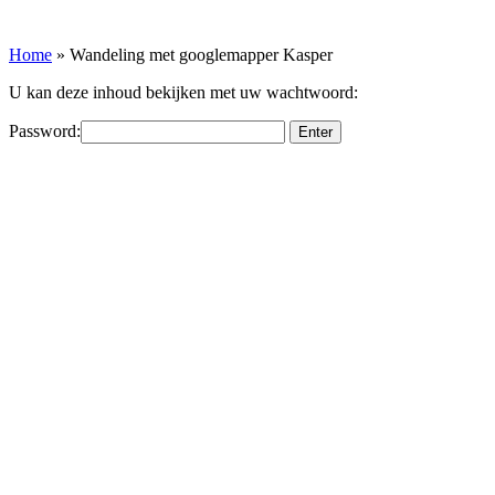
Home
»
Wandeling met googlemapper Kasper
U kan deze inhoud bekijken met uw wachtwoord:
Password:
Waar vind je ons?
MFC Ten Dries
Dennendreef 62, 9850 Deinze
T 09 371 60 66